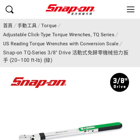
首頁
手動工具
Torque
Adjustable Click-Type Torque Wrenches, TQ Series
US Reading Torque Wrenches with Conversion Scale
Snap-on TQ-Series 3/8" Drive 活動式免歸零機械扭力扳
手 (20–100 ft-lb) (綠)