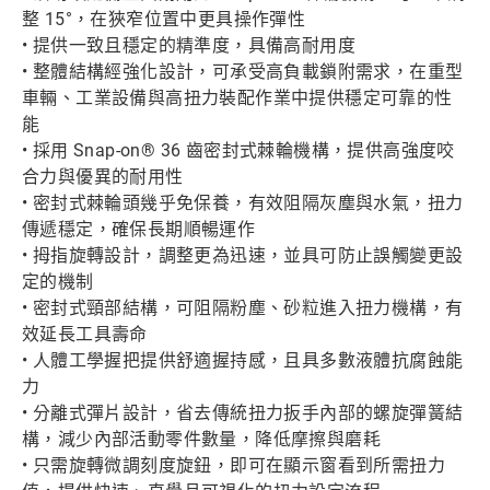
整 15°，在狹窄位置中更具操作彈性
• 提供一致且穩定的精準度，具備高耐用度
• 整體結構經強化設計，可承受高負載鎖附需求，在重型
車輛、工業設備與高扭力裝配作業中提供穩定可靠的性
能
• 採用 Snap-on® 36 齒密封式棘輪機構，提供高強度咬
合力與優異的耐用性
• 密封式棘輪頭幾乎免保養，有效阻隔灰塵與水氣，扭力
傳遞穩定，確保長期順暢運作
• 拇指旋轉設計，調整更為迅速，並具可防止誤觸變更設
定的機制
• 密封式頸部結構，可阻隔粉塵、砂粒進入扭力機構，有
效延長工具壽命
• 人體工學握把提供舒適握持感，且具多數液體抗腐蝕能
力
• 分離式彈片設計，省去傳統扭力扳手內部的螺旋彈簧結
構，減少內部活動零件數量，降低摩擦與磨耗
• 只需旋轉微調刻度旋鈕，即可在顯示窗看到所需扭力