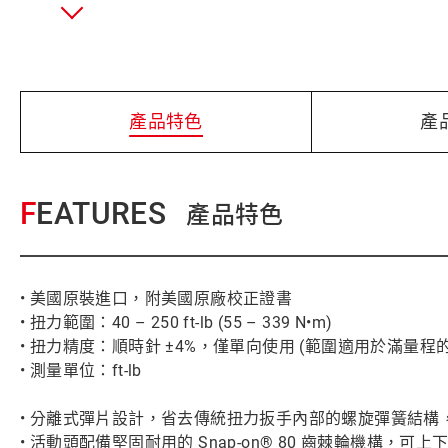
產品特色
產
FEATURES
產品特色
• 美國原裝進口，附美國原廠校正證書
• 扭力範圍：40 – 250 ft-lb (55 – 339 N•m)
• 扭力精度：順時針 ±4%，僅單向使用 (範圍適用於滿量程的 20
• 測量單位：ft-lb
• 分離式彈片設計，省去傳統扭力扳手內部的螺旋彈簧結構
• 活動頭配備堅固耐用的 Snap-on® 80 齒棘輪機構，可