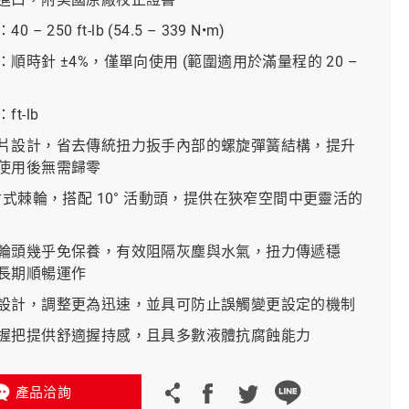
 – 250 ft-lb (54.5 – 339 N•m)
義大利 Bike-Lift
順時針 ±4%，僅單向使用 (範圍適用於滿量程的 20 –
t-lb
片設計，省去傳統扭力扳手內部的螺旋彈簧結構，提升
使用後無需歸零
密封式棘輪，搭配 10° 活動頭，提供在狹窄空間中更靈活的
輪頭幾乎免保養，有效阻隔灰塵與水氣，扭力傳遞穩
長期順暢運作
設計，調整更為迅速，並具可防止誤觸變更設定的機制
握把提供舒適握持感，且具多數液體抗腐蝕能力
產品洽詢