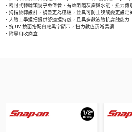
• 密封式棘輪頭幾乎免保養，有效阻隔灰塵與水氣，扭力傳
• 拇指旋轉設計，調整更為迅速，並具可防止誤觸變更設定
• 人體工學握把提供舒適握持感，且具多數液體抗腐蝕能力
• 抗 UV 鏡面搭配白底黑字顯示，扭力數值清晰易讀
• 附專用收納盒