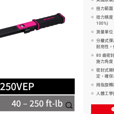
扭力範圍：40
BAHCO 瑞典魚牌
扭力精度：
100%)
測量單位：f
分離式彈
耐用性，
80 齒
施力角度
密封式棘
定，確保
拇指旋轉
人體工學