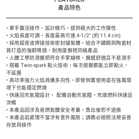
產品特色
• 單手靈活操作，設計精巧，提供極大的工作彈性
• 火焰長度可調，長度最高可達 4-1/2" (約 11.4 cm)
• 採用超音波焊接技術密封儲氣槽，結合不鏽鋼與陶瓷材
質打造的強韌噴頭，耐用度傲視同級產品
• 人體工學防滑握把符合手掌線條，握感舒適且不易滑手
• 搭載 Twin-spark 點火技術，每次按壓都能立即點火，
不延遲
• 高功率強力火焰具備多向性，即使倒置使用或在強風環
境下也能穩定燃燒
• 快速回充氣閥設計， 配備自動充氣閥，充填燃料快速且
流暢
• 本產品因涉及易燃氣體安全考量，售出後恕不退換
• 本產品若處理不當涉有意外風險；請務必按照法規妥善
存放與操作