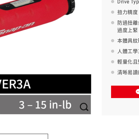
Drive Ty
扭力精度：
BAHCO 瑞典魚牌
防過扭離
過度上緊
本體具紋
人體工學
輕量化且
清晰易讀