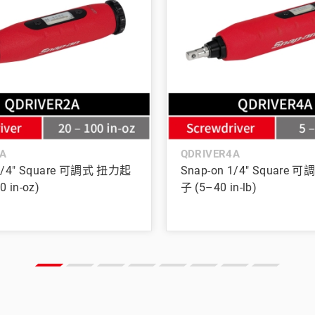
A
QDRIVER4A
 1/4" Square 可調式 扭力起
Snap-on 1/4" Square
 in-oz)
子 (5–40 in-lb)