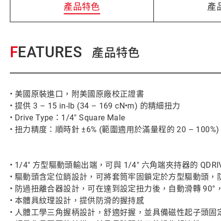
產品特色
產
FEATURES
產品特色
• 美國原裝進口，附美國原廠校正證書
• 提供 3 – 15 in-lb (34 – 169 cN•m) 的精細扭力
• Drive Type：1/4" Square Male
• 扭力精度：順時針 ±6% (範圍適用於滿量程的 20 – 100%)
• 1/4" 方型驅動頭輸出端，可與 1/4" 六角端夾持器的 
• 驅動頭含定位銷設計，可將套筒牢固鎖定於方型驅動頭，
• 防過扭離合器設計，可在達到設定扭力後，自動滑轉 90
• 本體具紋理設計，提供防滑的握持感
• 人體工學三角握柄設計，舒適好握，並具備磁性起子頭固