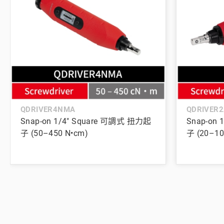
QDRIVER4NMA
QDRIVER2
Snap-on 1/4" Square 可調式 扭力起
Snap-on
子 (50–450 N•cm)
子 (20–100