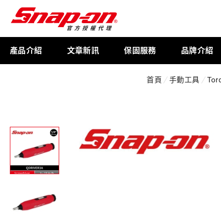
產品介紹
文章新訊
保固服務
品牌介紹
首頁
手動工具
Tor
工具存放
扭力扳手
限量週邊商品
航太專用工具