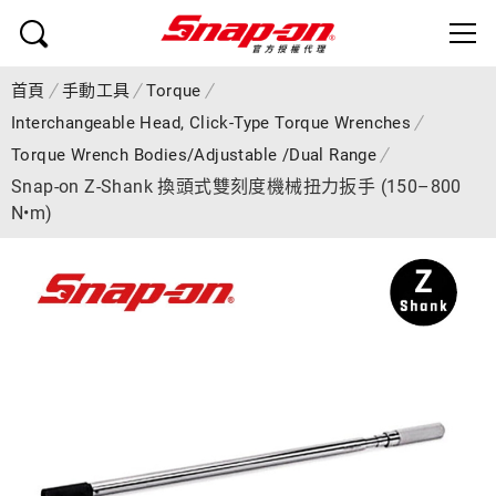
首頁
手動工具
Torque
Interchangeable Head, Click-Type Torque Wrenches
Torque Wrench Bodies/Adjustable /Dual Range
Snap-on Z-Shank 換頭式雙刻度機械扭力扳手 (150–800
N•m)