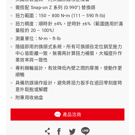
需搭配 Snap-on Z 系列 (0.990") 替換頭
扭力範圍：150 – 800 N•m (111 – 590 ft-lb)
扭力精度：順時針 ±4%，逆時針 ±6%（範圍適用於滿
量程的 20 – 100%）
測量單位：N•m、ft-lb
隨插即用的換頭式系統，所有可換頭自定位銷至施力
中心皆距離一致，無需再計算扭力補償，大幅提升作
業效率與一致性
專利棘輪設計，有效降低內壁之間的摩擦，使動作更
順暢
具備防誤操作設計，避免將扭力扳手在退回零刻度時
意外鬆脫或解體
附專用收納盒
產品洽詢