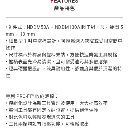
FEATURES
產品特色
• 9 件式：NDDM50A – NDDM130A 起子組，尺寸範圍 5
mm – 13 mm
• 細長型 1 吋中空桿設計，可輕鬆深入狹窄或受限空間中
操作
• 尺寸標示於桿身與握柄末端，方便快速辨識工具規格
• 握柄表面光滑易清潔，且可耐受油污與多數溶劑
• 經典硬握把設計，兼具耐用性、舒適度與便於清潔的特
性
專利 PRO-FI™ 收納泡棉：
• 模組化設計為新工具管理及使用，大大提高效率
• 每個工具都有固定收納位置，提供絕佳保護
• 對比色可以輕鬆發現遺失的工具
• 工具兩端均設有指壓功能，可輕鬆取出