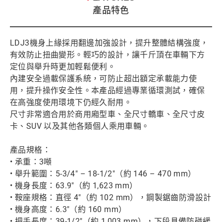
產品特色
LDJ3機身上緣採用翻邊加強設計，提升整體結構強度，
有效防止扭曲變形。輕巧的設計，讓千斤頂在車輛下方
定位與舉升時更加輕鬆便利。
內建安全過載保護系統，可防止超出額定承載能力使
用，提升操作安全性。本產品經過專業循環測試，確保
在高強度使用環境下仍經久耐用。
尺寸非常適合用於商用廂型車、全尺寸轎車、全尺寸皮
卡、SUV 以及其他各類個人乘用車輛。
產品規格：
• 承重：3噸
• 舉升範圍：5-3/4" – 18-1/2"（約 146 – 470 mm）
• 機身長度：63.9"（約 1,623 mm）
• 鞍座規格：直徑 4"（約 102 mm），鋼製鋸齒防滑設計
• 機身高度：6.3"（約 160 mm）
• 把手長度：39-1/2"（約 1,003 mm），下段具備防碰緩