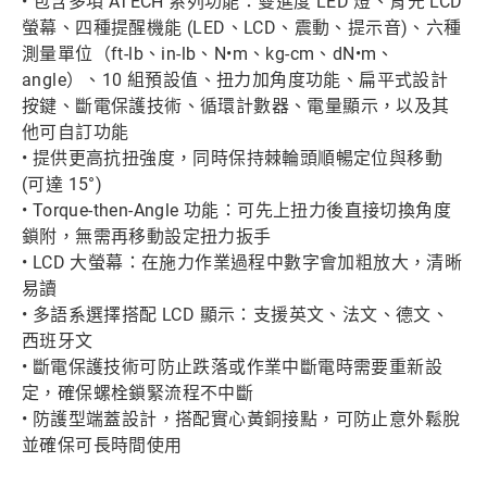
• 包含多項 ATECH 系列功能：雙進度 LED 燈、背光 LCD
螢幕、四種提醒機能 (LED、LCD、震動、提示音)、六種
測量單位（ft-lb、in-lb、N•m、kg-cm、dN•m、
angle）、10 組預設值、扭力加角度功能、扁平式設計
按鍵、斷電保護技術、循環計數器、電量顯示，以及其
他可自訂功能
• 提供更高抗扭強度，同時保持棘輪頭順暢定位與移動
(可達 15°)
• Torque-then-Angle 功能：可先上扭力後直接切換角度
鎖附，無需再移動設定扭力扳手
• LCD 大螢幕：在施力作業過程中數字會加粗放大，清晰
易讀
• 多語系選擇搭配 LCD 顯示：支援英文、法文、德文、
西班牙文
• 斷電保護技術可防止跌落或作業中斷電時需要重新設
定，確保螺栓鎖緊流程不中斷
• 防護型端蓋設計，搭配實心黃銅接點，可防止意外鬆脫
並確保可長時間使用