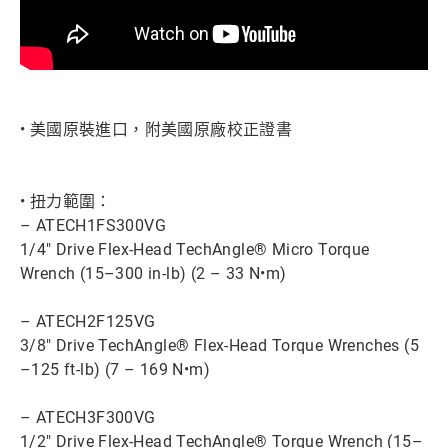
• 美國原裝進口，附美國原廠校正證書
• 扭力範圍：
– ATECH1FS300VG
1/4" Drive Flex-Head TechAngle® Micro Torque
Wrench (15–300 in-lb) (2 – 33 N•m)
– ATECH2F125VG
3/8" Drive TechAngle® Flex-Head Torque Wrenches (5
–125 ft-lb) (7 – 169 N•m)
– ATECH3F300VG
1/2" Drive Flex-Head TechAngle® Torque Wrench (15–