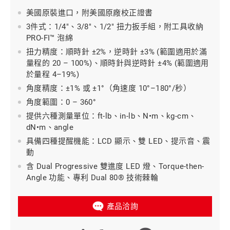
美國原裝進口，附美國原廠校正證書
3件式：1/4"、3/8"、1/2" 扭力扳手組，附工具收納
PRO-FI™ 泡綿
扭力精度：順時針 ±2%，逆時針 ±3% (範圍適用於滿
量程的 20 – 100%)、順時針與逆時針 ±4% (範圍適用
於量程 4–19%)
角度精度：±1% 或 ±1°（角速度 10°–180°/秒）
角度範圍：0 – 360°
提供六種測量單位：ft-lb、in-lb、N•m、kg-cm、
dN•m、angle
具備四種提醒機能：LCD 顯示、雙 LED、提示音、震
動
含 Dual Progressive 雙進度 LED 燈、Torque-then-
Angle 功能、專利 Dual 80® 技術棘輪
產品洽詢