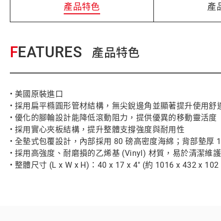
產品特色
產
FEATURES
產品特色
• 美國原裝進口
• 採用扁平橢圓形管材結構，無尖銳邊角並顯著提升使用舒
• 優化的腳輪設計能降低滾動阻力，提供優異的移動靈活度
• 採用實心夾板結構，提升整體支撐強度與耐用性
• 全墊式包覆設計，內部採用 80 磅高密度海綿；背部墊厚 1-3/4" 
• 採用高強度、耐磨損的乙烯基 (Vinyl) 材質，易於清潔維
• 整體尺寸 (L x W x H)：40 x 17 x 4" (約 1016 x 432 x 10