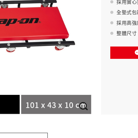
採用實心
全墊式包
BAHCO 瑞典魚牌
採用高強
整體尺寸 (L