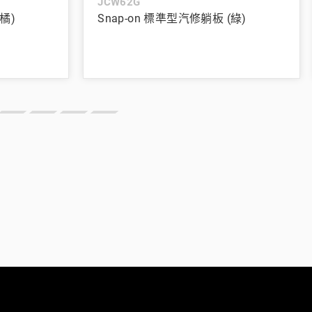
JCW62G
橘)
Snap-on 標準型汽修躺板 (綠)