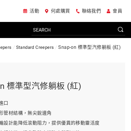
活動
何處購買
聯絡我們
會員
Snap-on 標準型汽修躺板 (紅)
eepers
Standard Creepers
電動工具
系統櫃
-on 標準型汽修躺板 (紅)
車廠專用工具
進口
形管材結構，無尖銳邊角
輪設計能降低滾動阻力，提供優異的移動靈活度
美國JohnBean設備