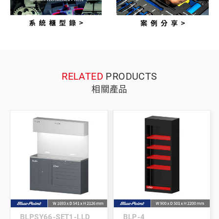
RELATED
PRODUCTS
相關產品
BLPSY66-SET1-LLD
BLP-4