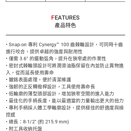
FEATURES
產品特色
• Snap-on 專利 Cynergy™ 100 齒棘輪設計，可同時十齒
進行咬合，提供卓越的強度與耐用性
• 僅需 3.6° 的擺動弧角，提升在狹窄處的作業性
• 密封式棘輪頭設計可將潤滑油脂保留在內並防止異物進
入，從而延長使用壽命
• 鍍鉻表面處理，便於清潔維護
• 強韌的正反轉撥桿設計，工具使用壽命長
• 低輪廓的薄型頭部設計，增加狹窄空間的進入能力
• 最佳化的手柄長度，能以最適當的力量輸出更大的扭力
• 專利手柄採人體工學輪廓設計，提供極佳的舒適度與操
控感
• 總長：8-1/2" (約 215.9 mm)
• 附工具收納托盤