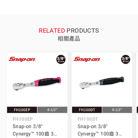
RELATED
PRODUCTS
相關產品
FH100EP
FH100DT
Snap-on 3/8"
Snap-on 3/8"
Cynergy™ 100齒 3分
Cynergy™ 100齒 3分