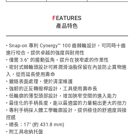
FEATURES
產品特色
• Snap-on 專利 Cynergy™ 100 齒棘輪設計，可同時十齒
進行咬合，提供卓越的強度與耐用性
• 僅需 3.6° 的擺動弧角，提升在狹窄處的作業性
• 密封式棘輪頭設計可將潤滑油脂保留在內並防止異物進
入，從而延長使用壽命
• 鍍鉻表面處理，便於清潔維護
• 強韌的正反轉撥桿設計，工具使用壽命長
• 低輪廓的薄型頭部設計，增加狹窄空間的進入能力
• 最佳化的手柄長度，能以最適當的力量輸出更大的扭力
• 專利手柄採人體工學輪廓設計，提供極佳的舒適度與操
控感
• 總長：17" (約 431.8 mm)
• 附工具收納托盤