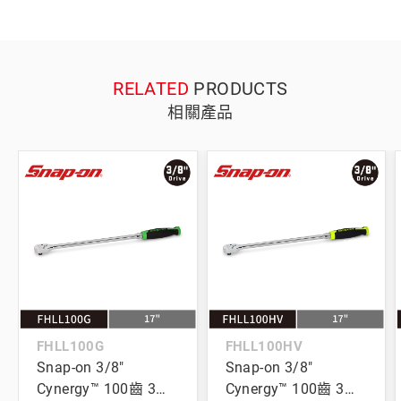
RELATED
PRODUCTS
相關產品
FHLL100G
FHLL100HV
Snap-on 3/8"
Snap-on 3/8"
Cynergy™ 100齒 3分
Cynergy™ 100齒 3分