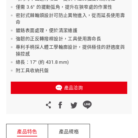
僅需 3.6° 的擺動弧角，提升在狹窄處的作業性
密封式棘輪頭設計可防止異物進入，從而延長使用壽
命
鍍鉻表面處理，便於清潔維護
強韌的正反轉撥桿設計，工具使用壽命長
專利手柄採人體工學輪廓設計，提供極佳的舒適度與
操控感
總長：17" (約 431.8 mm)
附工具收納托盤
產品洽詢
產品特色
產品規格