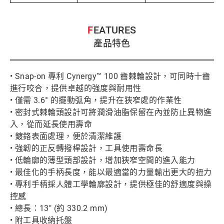
FEATURES
產品特色
• Snap-on 專利 Cynergy™ 100 齒棘輪設計，可同時十齒
進行咬合，提供卓越的強度與耐用性
• 僅需 3.6° 的擺動弧角，提升在狹窄處的作業性
• 密封式棘輪頭設計可將潤滑油脂保留在內並防止異物進
入，從而延長使用壽命
• 鍍鉻表面處理，便於清潔維護
• 強韌的正反轉撥桿設計，工具使用壽命長
• 低輪廓的薄型頭部設計，增加狹窄空間的進入能力
• 最佳化的手柄長度，能以最適當的力量輸出更大的扭力
• 專利手柄採人體工學輪廓設計，提供極佳的舒適度與操
控感
• 總長：13" (約 330.2 mm)
• 附工具收納托盤