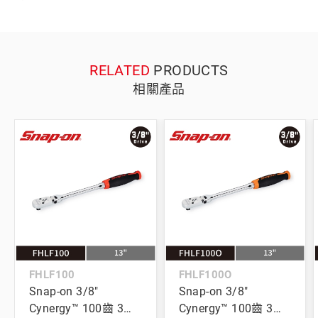
RELATED
PRODUCTS
相關產品
FHLF100
FHLF100O
Snap-on 3/8"
Snap-on 3/8"
Cynergy™ 100齒 3分
Cynergy™ 100齒 3分