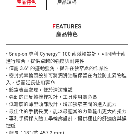
產品特色
產品規格
FEATURES
產品特色
• Snap-on 專利 Cynergy™ 100 齒棘輪設計，可同時十齒
進行咬合，提供卓越的強度與耐用性
• 僅需 3.6° 的擺動弧角，提升在狹窄處的作業性
• 密封式棘輪頭設計可將潤滑油脂保留在內並防止異物進
入，從而延長使用壽命
• 鍍鉻表面處理，便於清潔維護
• 強韌的正反轉撥桿設計，工具使用壽命長
• 低輪廓的薄型頭部設計，增加狹窄空間的進入能力
• 最佳化的手柄長度，能以最適當的力量輸出更大的扭力
• 專利手柄採人體工學輪廓設計，提供極佳的舒適度與操
控感
• 總長：18" (約 457.2 mm)