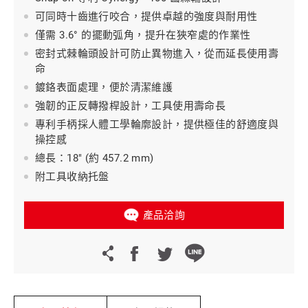
可同時十齒進行咬合，提供卓越的強度與耐用性
僅需 3.6° 的擺動弧角，提升在狹窄處的作業性
密封式棘輪頭設計可防止異物進入，從而延長使用壽
命
鍍鉻表面處理，便於清潔維護
強韌的正反轉撥桿設計，工具使用壽命長
專利手柄採人體工學輪廓設計，提供極佳的舒適度與
操控感
總長：18" (約 457.2 mm)
附工具收納托盤
產品洽詢