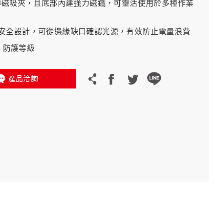
旋轉磁吸夾，且底部內建強力磁鐵，可靈活使用於多種作業
義大利 Bike-Lift
安全設計，可從邊緣缺口確認光源，有效防止電量浪費
54 防護等級
產品洽詢