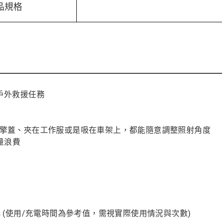
品規格
或戶外救援任務
在引擎蓋、夾在工作服或是吸在車架上，都能隨意調整照射角度
量浪費
：3.5 hrs (使用/充電時間為參考值，需視實際使用情況與次數)