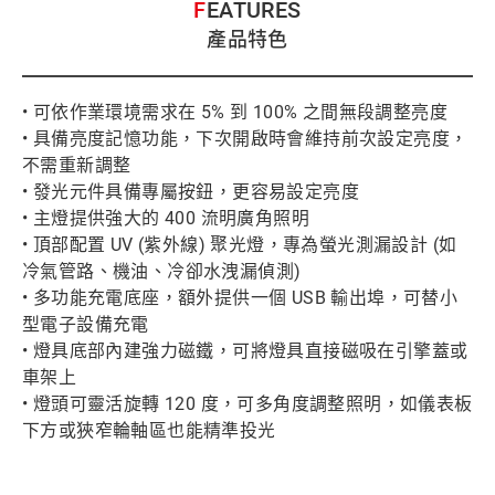
FEATURES
產品特色
• 可依作業環境需求在 5% 到 100% 之間無段調整亮度
• 具備亮度記憶功能，下次開啟時會維持前次設定亮度，
不需重新調整
• 發光元件具備專屬按鈕，更容易設定亮度
• 主燈提供強大的 400 流明廣角照明
• 頂部配置 UV (紫外線) 聚光燈，專為螢光測漏設計 (如
冷氣管路、機油、冷卻水洩漏偵測)
• 多功能充電底座，額外提供一個 USB 輸出埠，可替小
型電子設備充電
• 燈具底部內建強力磁鐵，可將燈具直接磁吸在引擎蓋或
車架上
• 燈頭可靈活旋轉 120 度，可多角度調整照明，如儀表板
下方或狹窄輪軸區也能精準投光