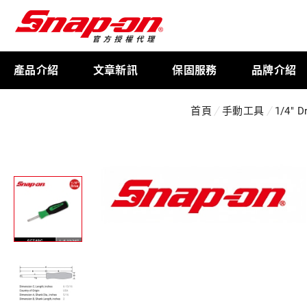
產品介紹
文章新訊
保固服務
品牌介紹
首頁
手動工具
1/4" D
工具存放
扭力扳手
限量週邊商品
航太專用工具