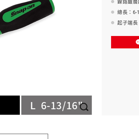
鎳鉻鍍層
總長：6-13
BAHCO 瑞典魚牌
起子端長：2