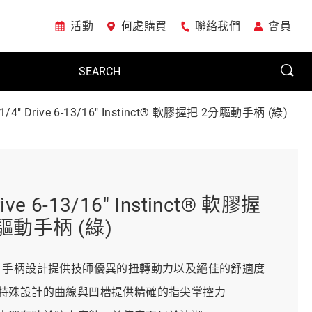
活動
何處購買
聯絡我們
會員
1/4" Drive 6-13/16" Instinct® 軟膠握把 2分驅動手柄 (綠)
電動工具
系統櫃
rive 6-13/16" Instinct® 軟膠握
驅動手柄 (綠)
車廠專用工具
nct® 手柄設計提供技師優異的扭轉動力以及絕佳的舒適度
特殊設計的曲線與凹槽提供精確的指尖掌控力
美國JohnBean設備