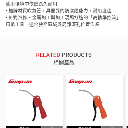
使用環境中依然長久耐用
• 鍍鋅材質吹氣管，具優異的防腐蝕能力，耐用度佳
• 針對汽修、金屬加工與加工現場打造的「高精準控流」
風槍工具，適合狹窄區域與局部深孔位置作業
RELATED
PRODUCTS
相關產品