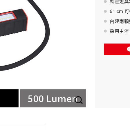
軟管燈與
61 cm
BAHCO 瑞典魚牌
內建兩顆
採用主流 