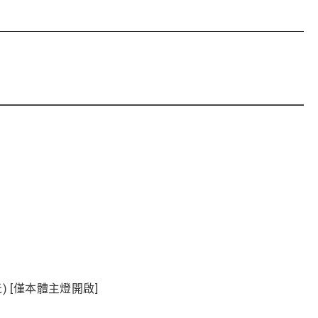
弱光) [僅本體主燈開啟]