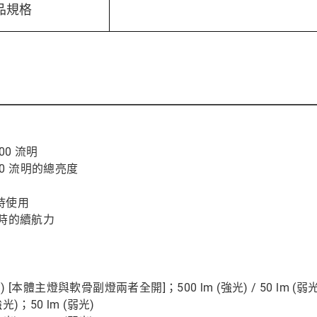
品規格
00 流明
00 流明的總亮度
持使用
小時的續航力
(弱光) [本體主燈與軟骨副燈兩者全開]；500 lm (強光) / 50 lm (
光)；50 lm (弱光)