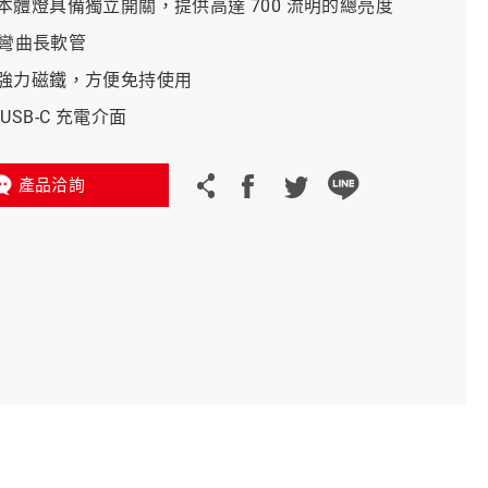
本體燈具備獨立開關，提供高達 700 流明的總亮度
 可彎曲長軟管
義大利 Bike-Lift
強力磁鐵，方便免持使用
USB-C 充電介面
產品洽詢