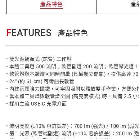
產品特色
產
FEATURES
產品特色
• 雙光源鵝頸式 (蛇管) 工作燈
• 本體工具燈 500 流明；軟管副燈 200 流明；軟管聚光燈 1
• 軟管燈與本體燈可同時開啟 (具備獨立開關)，提供高達 7
• 24" (約 61 cm) 可彎曲長軟管
• 內建兩顆強力磁鐵，可牢固吸附以釋放雙手作業，方便免
• 當本體工具燈與軟管燈全開 (高亮度模式) 時，具備 2.5 
• 採用主流 USB-C 充電介面
• 流明亮度 (±10% 容許誤差)：700 lm (強光) / 100 lm 
• 第二光源 (軟管端副燈) 流明 (±10% 容許誤差)：200 lm (強