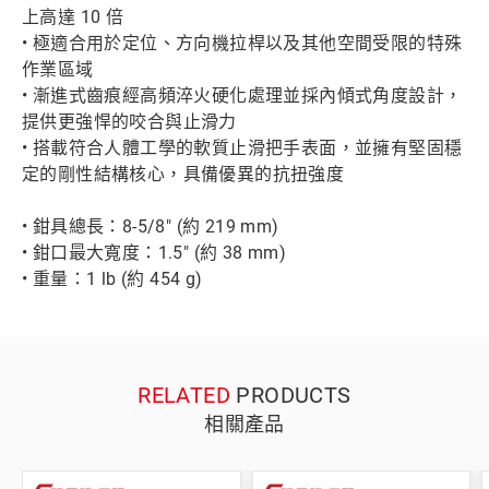
上高達 10 倍
• 極適合用於定位、方向機拉桿以及其他空間受限的特殊
作業區域
• 漸進式齒痕經高頻淬火硬化處理並採內傾式角度設計，
提供更強悍的咬合與止滑力
• 搭載符合人體工學的軟質止滑把手表面，並擁有堅固穩
定的剛性結構核心，具備優異的抗扭強度
• 鉗具總長：8-5/8" (約 219 mm)
• 鉗口最大寬度：1.5" (約 38 mm)
• 重量：1 lb (約 454 g)
RELATED
PRODUCTS
相關產品