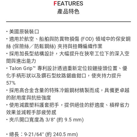
FEATURES
產品特色
• 美國原裝裝口
• 適用於航空、船舶與防異物損傷 (FOD) 領域中的保安鋼
絲 (保險絲／防鬆鋼絲) 夾持與扭轉編織作業
• 採用加長型結構設計，大幅提升在狹窄工位下的深入空
間與進出能力
• Talon Grip™ 專利設計透過重新定位鉸鏈接頭位置、優
化手柄形狀以及鑽石型紋路鋸齒鉗口，使夾持力提升
57%
• 採用高合金含量的特殊冷鍛鋼材精製而成，具備更卓越
的耐用度與抗扭強度
• 使用減震塑料護套把手，提供絕佳的舒適度、槓桿省力
效果並減輕手部疲勞感
• 夾爪開口寬度為 3/8" (約 9.5 mm)
• 總長：9-21/64" (約 240.5 mm)