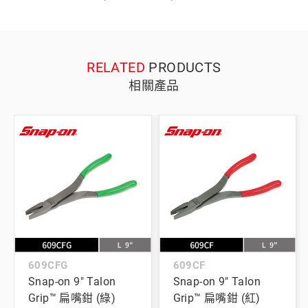
RELATED
PRODUCTS
相關產品
609CFG
609CF
Snap-on 9" Talon
Snap-on 9" Talon
Grip™ 扁嘴鉗 (綠)
Grip™ 扁嘴鉗 (紅)