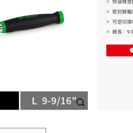
快速釋放
密封棘輪
BAHCO 瑞典魚牌
可逆切換
總長：9-9/