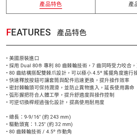
產品特色
產
FEATURES
產品特色
• 美國原裝進口
• 採用 Dual 80® 專利 80 齒棘輪技術，7 齒同時受
• 80 齒結構搭配雙棘爪設計，可以極小 4.5º 搖擺角度進行
• 快速釋放按鈕可讓套筒與配件迅速更換，提升操作效率
• 密封棘輪頭可保持潤滑，並防止異物進入，延長使用壽命
• 弧形握把符合人體工學，提升舒適度與操作控制
• 可逆切換桿經過強化設計，提高使用耐用度
• 總長：9-9/16" (約 243 mm)
• 驅動頭寬：1.25" (約 32 mm)
• 80 齒棘輪技術 / 4.5º 作動角