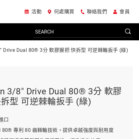
活動
何處購買
聯絡我們
會員
/8" Drive Dual 80® 3分 軟膠握把 快拆型 可逆棘輪扳手 (綠)
電動工具
系統櫃
n 3/8" Drive Dual 80® 3分 軟膠
快拆型 可逆棘輪扳手 (綠)
車廠專用工具
進口
al 80® 專利 80 齒棘輪技術，提供卓越強度與耐用度
美國JohnBean設備