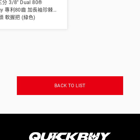
三分 3/8" Dual 80®
logy 專利80齒 加長袖珍棘輪
頭 軟握把 (綠色)
BACK TO LIST