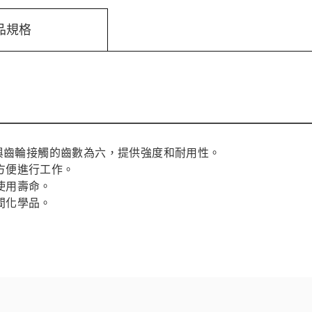
品規格
2 齒齒輪，與齒輪接觸的齒數為六，提供強度和耐用性。
方便進行工作。
使用壽命。
間化學品。