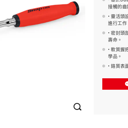
接觸的齒
BAHCO 瑞典魚牌
• 靈活
進行工作
• 密封
壽命。
• 軟質
學品。
• 鉻質