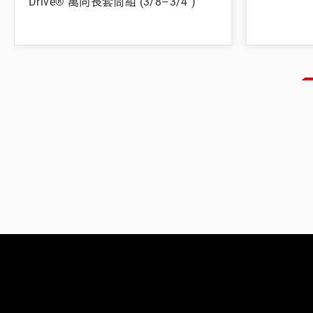
Drive® 萬向長套筒組 (3/8–3/4")