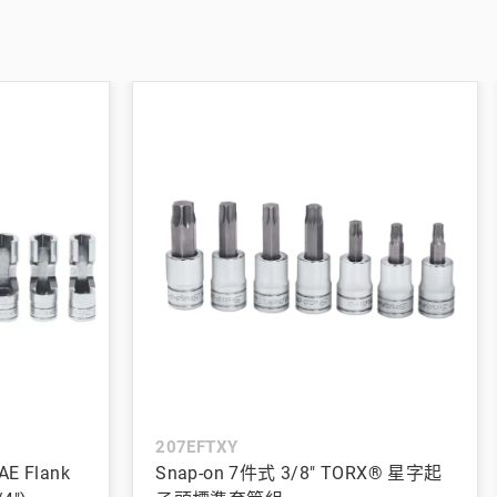
207EFTXY
AE Flank
Snap-on 7件式 3/8" TORX® 星字起