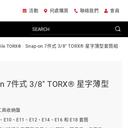
活動
何處購買
聯絡我們
會員
Snap-on 7件式 3/8" TORX® 星字薄型套筒組
file TORX®
電動工具
系統櫃
on 7件式 3/8" TORX® 星字薄型
車廠專用工具
吸工具收納盤
8、E10、E11、E12、E14、E16 和 E18 套筒
美國JohnBean設備