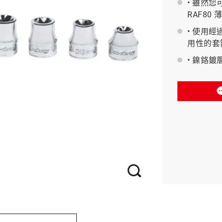
• 雖然您
RAF80
BAHCO 瑞典魚牌
• 使用
用性的套
• 鎳鉻