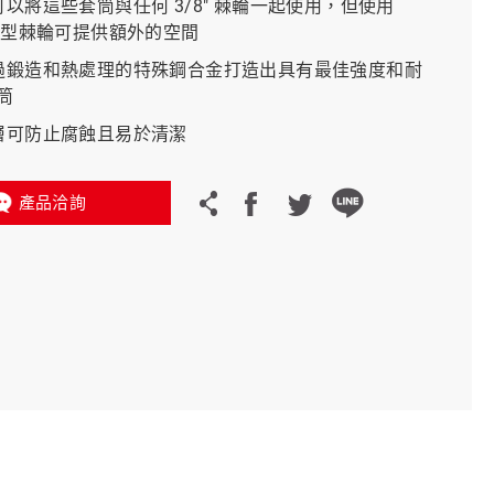
可以將這些套筒與任何 3/8" 棘輪一起使用，但使用
 薄型棘輪可提供額外的空間
義大利 Bike-Lift
經過鍛造和熱處理的特殊鋼合金打造出具有最佳強度和耐
筒
鍍層可防止腐蝕且易於清潔
產品洽詢