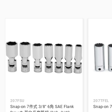
207FSU
207TFEL
Snap-on 7件式 3/8" 6角 SAE Flank
Snap-o