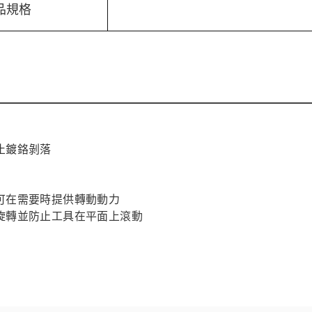
品規格
止鍍鉻剝落
可在需要時提供轉動動力
旋轉並防止工具在平面上滾動