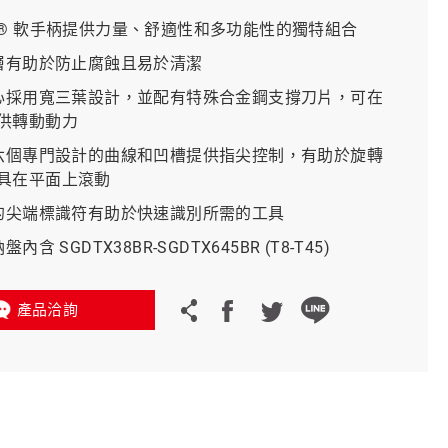
tinct® 軟手柄提供力量、舒適性和多功能性的獨特組合
義大利 Bike-Lift
鍍層有助於防止腐蝕且易於清潔
中心採用寬三葉設計，並配有特殊合金鋼支撐刀片，可在
供轉動動力
和六個專門設計的曲線和凹槽提供指尖控制，有助於旋轉
具在平面上滾動
上的尖端標識符有助於快速識別所需的工具
盤內含 SGDTX38BR-SGDTX645BR (T8-T45)
產品洽詢