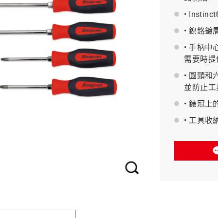
• Ins
BAHCO 瑞典魚牌
• 鎳鉻
• 手柄
需要時提
• 圓頸
並防止工
• 錶冠
• 工具收納