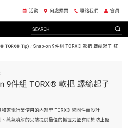
活動
何處購買
聯絡我們
會員
Snap-on 9件組 TORX® 軟把 螺絲起子 紅
ct® TORX® Tip)
電動工具
R
系統櫃
-on 9件組 TORX® 軟把 螺絲起子
車廠專用工具
汽車和家電行業使用的內部型 TORX® 緊固件而設計
切割、蒸氣噴射的尖端提供最佳的抓握力並有助於防止鍍
美國JohnBean設備