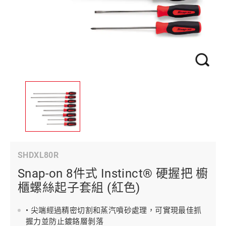
SHDXL80R
Snap-on 8件式 Instinct® 硬握把 櫥
櫃螺絲起子套組 (紅色)
• 尖端經過精密切割和蒸汽噴砂處理，可實現最佳抓
握力並防止鍍鉻層剝落