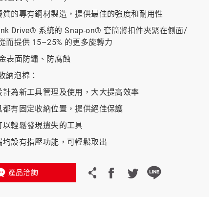
最優質的專有鋼材製造，提供最佳的強度和耐用性
義大利 Bike-Lift
lank Drive® 系統的 Snap-on® 套筒將扣件夾緊在側面/
而提供 15–25% 的更多旋轉力
鎳合金表面防鏽、防腐蝕
™ 收納泡棉：
化設計為新工具管理及使用，大大提高效率
工具都有固定收納位置，提供絕佳保護
色可以輕鬆發現遺失的工具
兩端均設有指壓功能，可輕鬆取出
產品洽詢