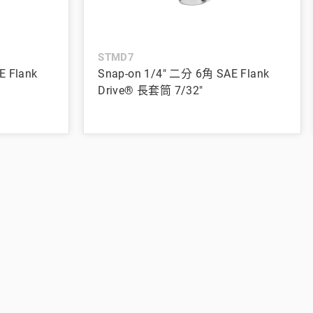
STMD7
E Flank
Snap-on 1/4" 二分 6角 SAE Flank
Drive® 長套筒 7/32"