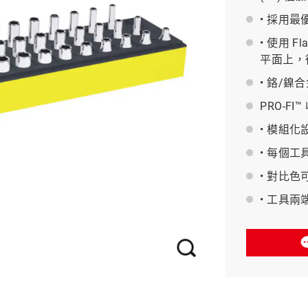
• 採用
BAHCO 瑞典魚牌
• 使用 F
平面上，從
• 鉻/
PRO-FI
• 模組
• 每個
• 對比
• 工具