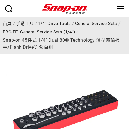
首頁
手動工具
1/4" Drive Tools
General Service Sets
PRO-FI™ General Service Sets (1/4")
Snap-on 45件式 1/4" Dual 80® Technology 薄型棘輪扳
手/Flank Drive® 套筒組