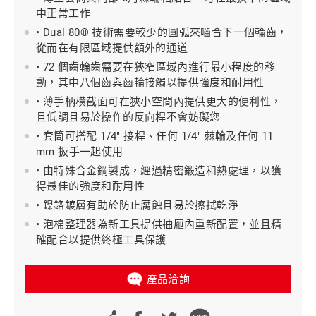
中正常工作
• Dual 80® 技術需要較少的圓弧來嚙合下一個輪齒，
從而在有限區域提供額外的通道
• 72 個齒輪齒需要在狹窄區域內進行最小程度的移
動，其中八個齒與齒輪接觸以提供強度和耐用性
• 薄手柄橫截面可在狹小空間內提供更大的便利性，
且低調且易於操作的反向桿不會妨礙您
• 套筒可搭配 1/4" 接桿、任何 1/4" 棘輪及任何 11
mm 扳手一起使用
• 由特殊合金鋼製成，經過精密鍛造和熱處理，以獲
得最佳的強度和耐用性
• 鎳鉻鍍層有助於防止腐蝕且易於擦拭乾淨
• 泡棉整理器為新工具提供抽屜內重新配置，並且精
確配合以提供終極工具保護
產品洽詢