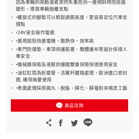
因為車輛的晃動或者突然失重而向一邊傾斜時而扭曲
變形，導致車輛脫離支點
•螺旋式的腳墊可以輕鬆調節高度，更容易定位汽車支
撐點
•24V安全操作電壓
•選用鋁殼快速電機，散熱快，效率高
•車門防撞墊、車頂保護裝置、整體護布等設計保證人
車安全
•機械鎖保險及液壓防爆閥雙重保險保證使用安全
•油缸缸筒為絎磨管，活塞杆鍍鉻處理，歐洲進口密封
圈, 確保無憂使用
•表面處理採用拋丸、脫脂、磷化、靜電粉末噴塗工藝
產品洽詢