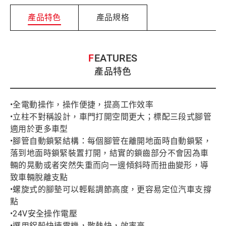
產品特色
產品規格
FEATURES
產品特色
•全電動操作，操作便捷，提高工作效率
•立柱不對稱設計，車門打開空間更大；標配三段式腳管
適用於更多車型
•腳管自動鎖緊結構：每個腳管在離開地面時自動鎖緊，
落到地面時鎖緊裝置打開，結實的鎖齒部分不會因為車
輛的晃動或者突然失重而向一邊傾斜時而扭曲變形，導
致車輛脫離支點
•螺旋式的腳墊可以輕鬆調節高度，更容易定位汽車支撐
點
•24V安全操作電壓
•選用鋁殼快速電機，散熱快，效率高