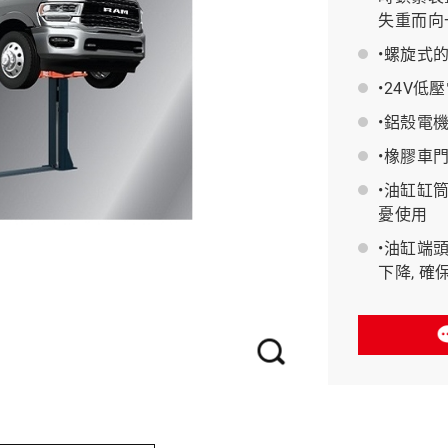
失重而向
•螺旋式
BAHCO 瑞典魚牌
•24V
•鋁殼電
•橡膠車
•油缸缸
憂使用
•油缸端
下降, 