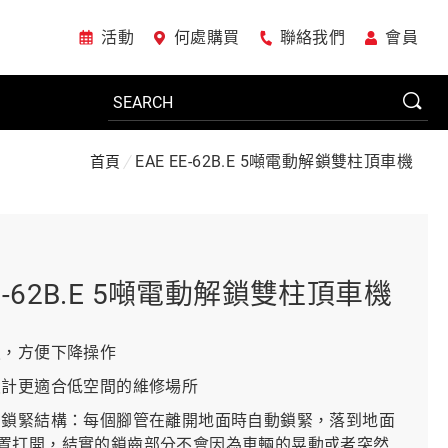
活動
何處購買
聯絡我們
會員
EAE EE-62B.E 5噸電動解鎖雙柱頂車機
首頁
電動工具
系統櫃
EE-62B.E 5噸電動解鎖雙柱頂車機
車廠專用工具
鎖，方便下降操作
設計更適合低空間的維修場所
動鎖緊結構：每個腳管在離開地面時自動鎖緊，落到地面
美國JohnBean設備
置打開，結實的鎖齒部分不會因為車輛的晃動或者突然