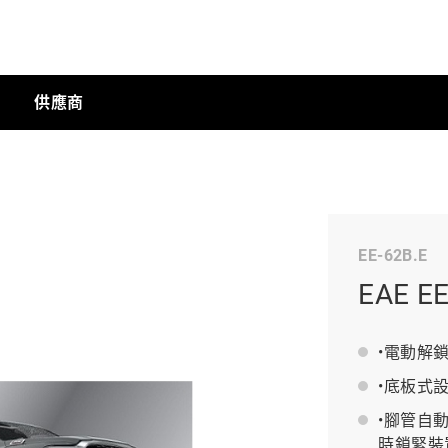
供應商
手動工具
EE-62B.E
科技商店
EAE 
工業
•電動解
•底板式
•腳管自
工業半導體
時鎖緊裝