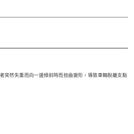
或者突然失重而向一邊傾斜時而扭曲變形，導致車輛脫離支點