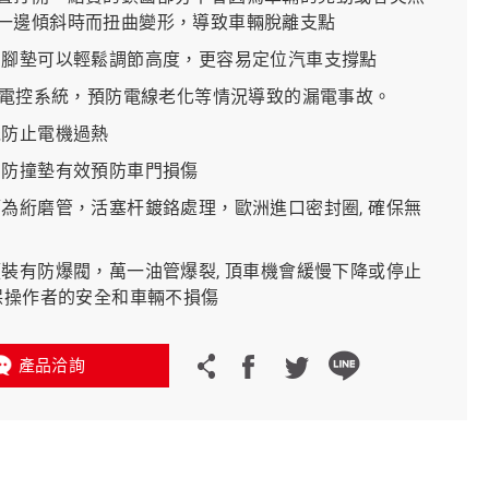
一邊傾斜時而扭曲變形，導致車輛脫離支點
的腳墊可以輕鬆調節高度，更容易定位汽車支撐點
義大利 Bike-Lift
低壓電控系統，預防電線老化等情況導致的漏電事故。
機防止電機過熱
門防撞墊有效預防車門損傷
筒為絎磨管，活塞杆鍍鉻處理，歐洲進口密封圈, 確保無
頭裝有防爆閥，萬一油管爆裂, 頂車機會緩慢下降或停止
確保操作者的安全和車輛不損傷
產品洽詢