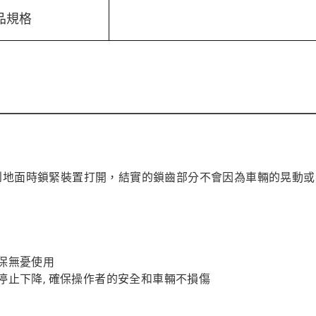
品規格
到地面時鎖緊裝置打開，結實的鎖齒部分不會因為車輛的晃動
。
確保無憂使用
停止下降, 確保操作者的安全和車輛不損傷