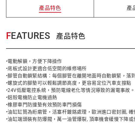
產品特色
產
FEATURES
產品特色
•電動解鎖，方便下降操作
•底板式設計更適合低空間的維修場所
•腳管自動鎖緊結構：每個腳管在離開地面時自動鎖緊，落
•螺旋式的腳墊可以輕鬆調節高度，更容易定位汽車支撐點
•24V低壓電控系統，預防電線老化等情況導致的漏電事故
•鋁殼電機防止電機過熱
•橡膠車門防撞墊有效預防車門損傷
•油缸缸筒為絎磨管，活塞杆鍍鉻處理，歐洲進口密封圈, 
•油缸端頭裝有防爆閥，萬一油管爆裂, 頂車機會緩慢下降或