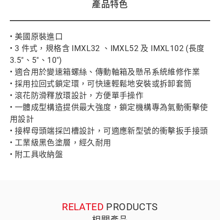
產品特色
• 美國原裝進口
• 3 件式，規格含 IMXL32 、IMXL52 及 IMXL102 (長度
3.5"、5"、10")
• 適合用於變速箱螺絲、傳動軸箱及懸吊系統維修作業
• 採用拉回式鎖定環，可快速輕鬆地安裝或拆卸套筒
• 滾花防滑釋放環設計，方便單手操作
• 一體成型構造提供最大強度，鎖定機構專為氣動衝擊使
用設計
• 接桿母頭端採凹槽設計，可適應新型號的衝擊扳手接頭
• 工業級黑色塗層，經久耐用
• 附工具收納盤
RELATED
PRODUCTS
相關產品