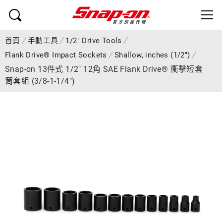
首頁
手動工具
1/2" Drive Tools
Flank Drive® Impact Sockets
Shallow, inches (1/2")
Snap-on 13件式 1/2" 12角 SAE Flank Drive® 衝擊短套
筒套組 (3/8-1-1/4")