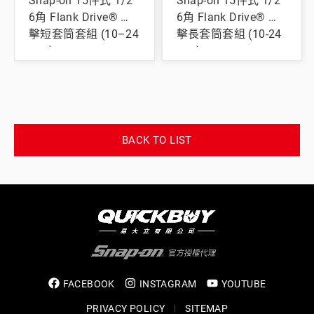
Snap-on 15件式 1/2"
Snap-on 15件式 1/2"
6角 Flank Drive® 衝
6角 Flank Drive® 衝
擊短套筒套組 (10–24
擊長套筒套組 (10-24
mm)
mm)
BACK TO LIST
FACEBOOK
INSTAGRAM
YOUTUBE
PRIVACY POLICY
SITEMAP