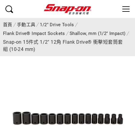
首頁
手動工具
1/2" Drive Tools
Flank Drive® Impact Sockets
Shallow, mm (1/2" Impact)
Snap-on 15件式 1/2" 12角 Flank Drive® 衝擊短套筒套
組 (10-24 mm)