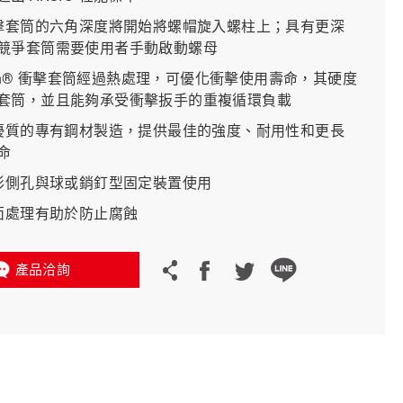
衝擊套筒的六角深度將開始將螺帽旋入螺柱上；具有更深
競爭套筒需要使用者手動啟動螺母
義大利 Bike-Lift
p-on® 衝擊套筒經過熱處理，可優化衝擊使用壽命，其硬度
套筒，並且能夠承受衝擊扳手的重複循環負載
最優質的專有鋼材製造，提供最佳的強度、耐用性和更長
命
方形側孔與球或銷釘型固定裝置使用
表面處理有助於防止腐蝕
產品洽詢