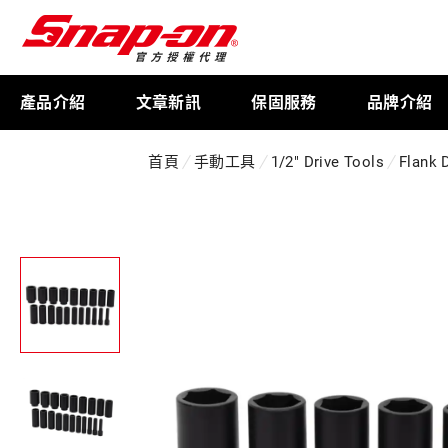
產品介紹
文章新訊
保固服務
品牌介紹
首頁
手動工具
1/2" Drive Tools
Flank 
工具存放
扭力扳手
限量週邊商品
航太專用工具