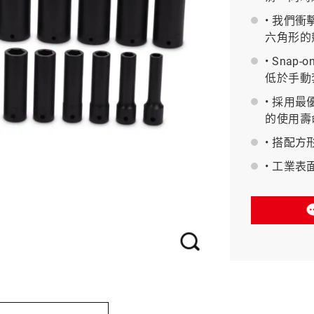
• 我們
六角形的
BAHCO 瑞典魚牌
• Sna
低於手動
• 採用
的使用壽
• 搭配
• 工業