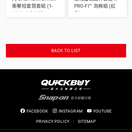
衝擊短套筒套組 (1-
PRO-FI™ 泡棉組 (紅
1/16–1-9/16")
色)
BACK TO LIST
FACEBOOK
INSTAGRAM
YOUTUBE
PRIVACY POLICY
SITEMAP