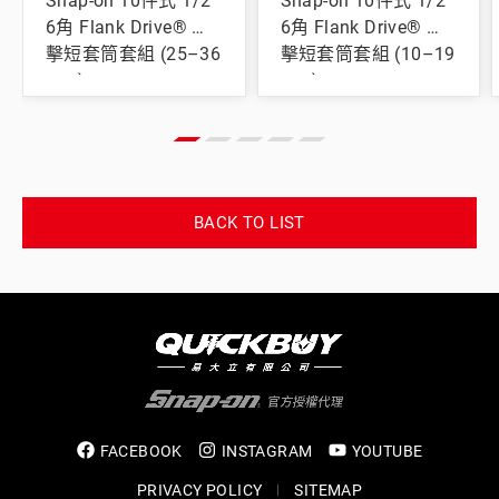
Snap-on 10件式 1/2"
Snap-on 10件式 1/2"
6角 Flank Drive® 衝
6角 Flank Drive® 衝
擊短套筒套組 (25–36
擊短套筒套組 (10–19
mm)
mm)
BACK TO LIST
FACEBOOK
INSTAGRAM
YOUTUBE
PRIVACY POLICY
SITEMAP