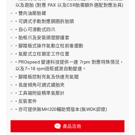
以及跑胎 (對應 PAX 以及CSR胎需額外選配對應治具)
• 雙向油壓胎鏟
• 可調式手動對應鋼圈拆胎頭
• 自心可滑動式四爪
• 胎框爪及安裝頭塑膠護套
• 腳踏板式操作氣動立柱前後擺動
• 氣壓式立柱鎖定工作位置
• PROspeed 變速科技提供一速 7rpm 對應特殊情況，
以及7~18 rpm扭矩感測自動變速。
• 腳踏板控制充氣及快速充氣閥
• 長度傾角可調式鏟胎夾
• 工具箱附設精準氣壓計
• 反裝套件
• 亦可提供無MH320輔助臂版本(無WDK認證)
產品洽詢