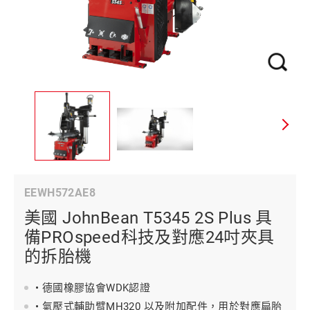
EEWH572AE8
美國 JohnBean T5345 2S Plus 具
備PROspeed科技及對應24吋夾具
的拆胎機
• 德國橡膠協會WDK認證
• 氣壓式輔助臂MH320 以及附加配件，用於對應扁胎