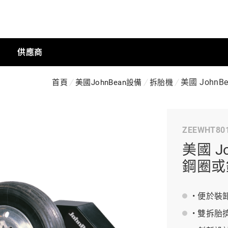
供應商
美國 John
首頁
美國JohnBean設備
拆胎機
手動工具
ZEEWHT80
科技商店
美國 J
鋼圈或
工業
• 便於
• 雙拆
工業半導體