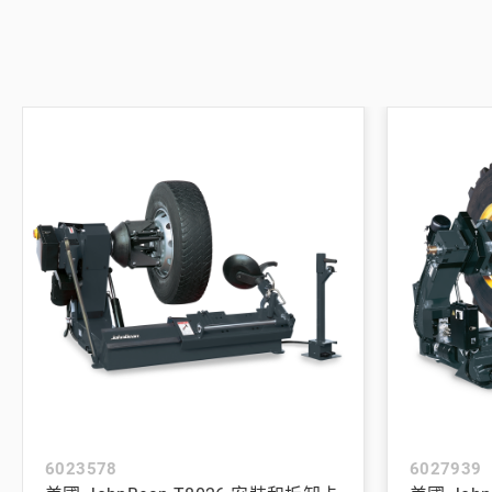
6023578
6027939