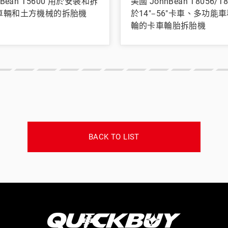
nBean T5600 用於安裝和拆
美國 JohnBean T8056/T
車輛和土方機械的拆胎機
於14"‒56"卡車、多功能車
輪的卡車輪胎拆胎機
BACK TO LIST