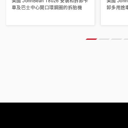
美國 JohnBean T8026 安裝和拆卸卡
美國 Joh
車及巴士中心開口環鋼圈的拆胎機
卸多用途