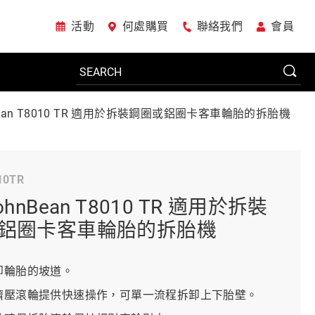
活動
何處購買
聯絡我們
會員
Bean T8010 TR 適用於拆裝鋼圈或鋁圈卡客車輪胎的拆胎機
電動工具
10TR
系統櫃
ohnBean T8010 TR 適用於拆裝
鋁圈卡客車輪胎的拆胎機
車廠專用工具
裝卸輪胎的坡道。
胎擠壓滾輪提供快速操作，可單一流程拆卸上下胎壁。
美國JohnBean設備