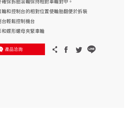
設計確保拆胎滾輪保持相對車輪對中。
、滾輪和控制台的相對位置使輪胎翻便於拆裝
義大利 Bike-Lift
控制台輕鬆控制機台
錐形和蝶形螺母夾緊車輪
產品洽詢