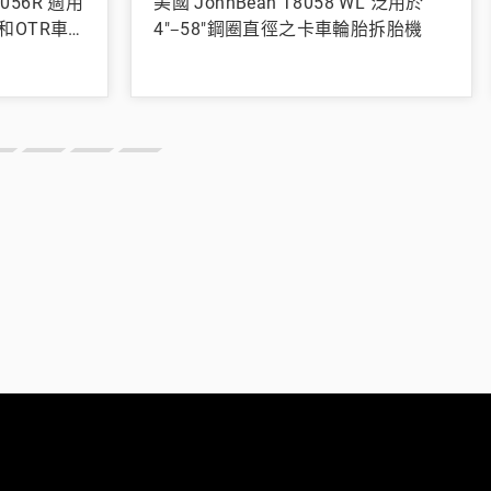
8056R 適用
美國 JohnBean T8058 WL 泛用於
和OTR車
4"‒58"鋼圈直徑之卡車輪胎拆胎機