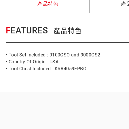
產品特色
產
FEATURES
產品特色
• Tool Set Included : 9100GSO and 9000GS2
• Country Of Origin : USA
• Tool Chest Included : KRA4059FPBO