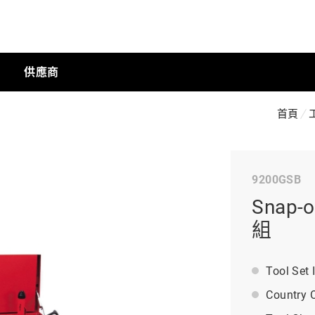
供應商
首頁
手動工具
9200GSB
科技商店
Snap
組
工業
Tool Set
Country O
工業半導體