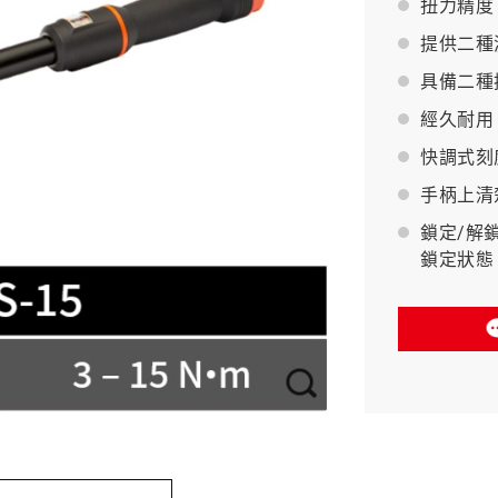
扭力精度：
提供二種測
BAHCO 瑞典魚牌
具備二種
經久耐用
快調式刻
手柄上清
鎖定/解
鎖定狀態