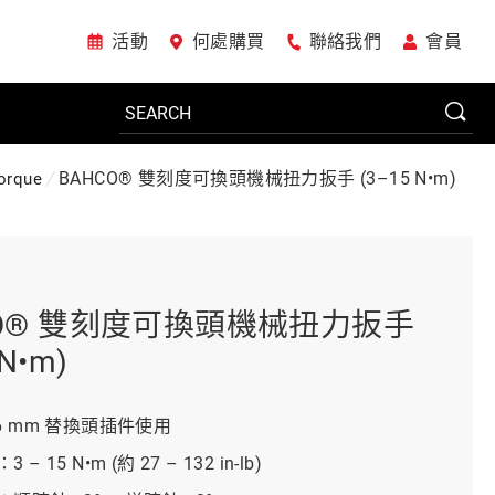
活動
何處購買
聯絡我們
會員
BAHCO® 雙刻度可換頭機械扭力扳手 (3–15 N•m)
orque
電動工具
系統櫃
CO® 雙刻度可換頭機械扭力扳手
 N•m)
車廠專用工具
6 mm 替換頭插件使用
– 15 N•m (約 27 – 132 in-lb)
美國JohnBean設備