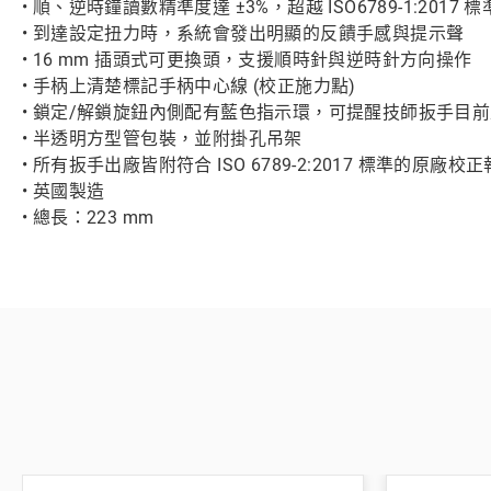
• 順、逆時鐘讀數精準度達 ±3%，超越 ISO6789-1:2017 
• 到達設定扭力時，系統會發出明顯的反饋手感與提示聲
• 16 mm 插頭式可更換頭，支援順時針與逆時針方向操作
• 手柄上清楚標記手柄中心線 (校正施力點)
• 鎖定/解鎖旋鈕內側配有藍色指示環，可提醒技師扳手目
• 半透明方型管包裝，並附掛孔吊架
• 所有扳手出廠皆附符合 ISO 6789-2:2017 標準的原廠校
• 英國製造
• 總長：223 mm