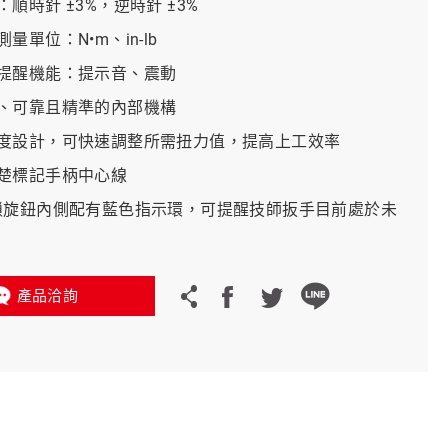
順時針 ±3%，逆時針 ±3%
量單位：N•m、in-lb
義大利 Bike-Lift
提醒機能：提示音、震動
、可靠且精準的內部機構
度設計，可快速調整所需扭力值，提高上工效率
楚標記手柄中心線
鎖旋鈕內側配有藍色指示環，可提醒技師扳手目前處於未
產品洽詢