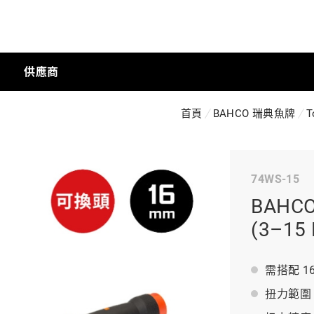
供應商
首頁
BAHCO 瑞典魚牌
T
手動工具
74WS-15
科技商店
BAH
(3–15
工業
需搭配 1
扭力範圍：3 
工業半導體