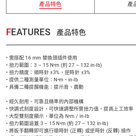
產品特色
產
FEATURES
產品特色
• 需搭配 16 mm 替換頭插件使用
• 扭力範圍：3 – 15 N•m (約 27 – 132 in-lb)
• 扭力精度：順時針 ±3%，逆時針 ±3%
• 提供二種測量單位：N•m、in-lb
• 具備二種提醒機能：提示音、震動
• 經久耐用、可靠且精準的內部機構
• 快調式刻度設計，可快速調整所需扭力值，提高上工效率
• 大型雙刻度顯示，單位為 N•m / in-lb
• 扭力範圍涵蓋 3 – 15 N•m (約 27 – 132 in-lb)
• 將扳手翻轉即可進行順時針 (正轉) 或逆時針 (反轉) 操作