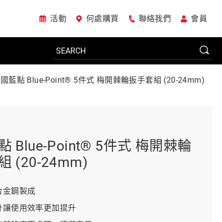
活動
何處購買
聯絡我們
會員
國藍點 Blue-Point® 5件式 梅開棘輪扳手套組 (20-24mm)
電動工具
系統櫃
 Blue-Point® 5件式 梅開棘輪
 (20-24mm)
車廠專用工具
質合金鋼製成
設計讓使用效率更加提升
美國JohnBean設備