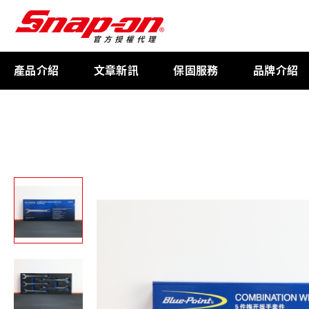
產品介紹
文章新訊
保固服務
品牌介紹
工具存放
扭力扳手
限量週邊商品
航太專用工具