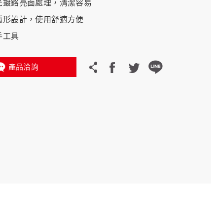
拋光鍍鉻亮面處理，清潔容易
圓弧形設計，使用舒適方便
義大利 Bike-Lift
手工具
產品洽詢